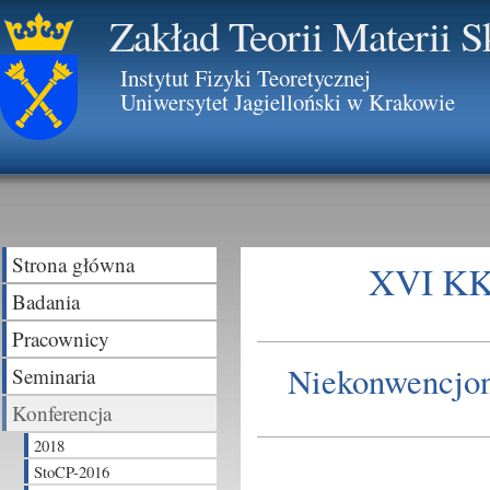
Zakład Teorii Materii 
Instytut Fizyki Teoretycznej
Uniwersytet Jagielloński w Krakowie
Strona główna
XVI KKN
Badania
Pracownicy
Niekonwencjon
Seminaria
Konferencja
2018
StoCP-2016