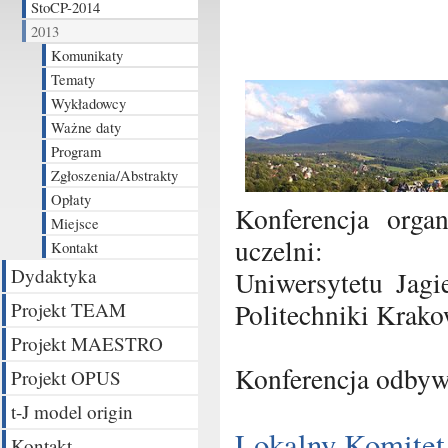
StoCP-2014
2013
Komunikaty
Tematy
Wykładowcy
Ważne daty
Program
Zgłoszenia/Abstrakty
Opłaty
Konferencja orga
Miejsce
uczelni:
Kontakt
Dydaktyka
Uniwersytetu Jagi
Politechniki Krako
Projekt TEAM
Projekt MAESTRO
Konferencja odbyw
Projekt OPUS
t-J model origin
Lokalny Komitet
Kontakt