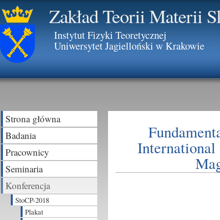
Zakład Teorii Materii 
Instytut Fizyki Teoretycznej
Uniwersytet Jagielloński w Krakowie
Strona główna
Fundamental
Badania
International
Pracownicy
Mag
Seminaria
Konferencja
StoCP-2018
Plakat