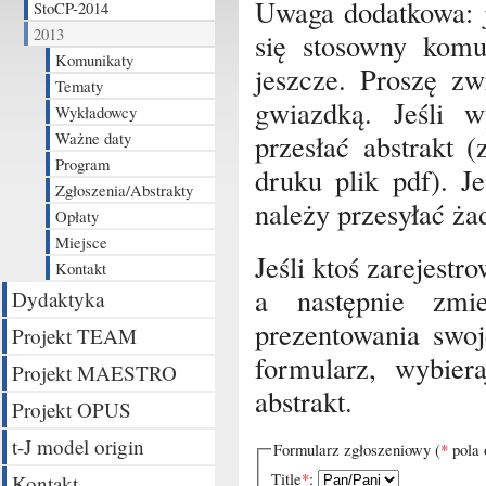
Uwaga dodatkowa: j
StoCP-2014
2013
się stosowny komu
Komunikaty
jeszcze. Proszę z
Tematy
gwiazdką. Jeśli 
Wykładowcy
Ważne daty
przesłać abstrakt 
Program
druku plik pdf). J
Zgłoszenia/Abstrakty
należy przesyłać ża
Opłaty
Miejsce
Jeśli ktoś zarejest
Kontakt
a następnie zmi
Dydaktyka
prezentowania swoj
Projekt TEAM
formularz, wybiera
Projekt MAESTRO
abstrakt.
Projekt OPUS
t-J model origin
Formularz zgłoszeniowy (
*
pola 
Title
*
:
Kontakt