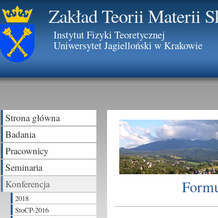
Zakład Teorii Materii 
Instytut Fizyki Teoretycznej
Uniwersytet Jagielloński w Krakowie
Strona główna
Badania
Pracownicy
Seminaria
Formu
Konferencja
2018
StoCP-2016