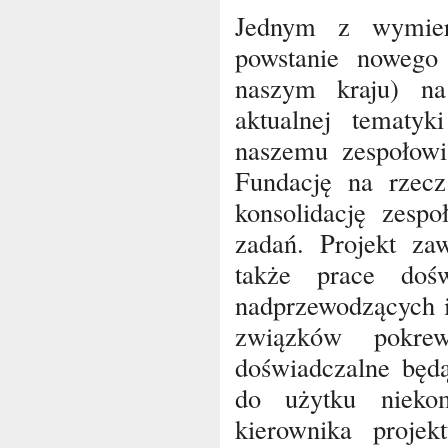
Jednym z wymier
powstanie nowego 
naszym kraju) n
aktualnej tematyk
naszemu zespołow
Fundację na rzecz
konsolidację zesp
zadań. Projekt zaw
także prace dośw
nadprzewodzących i
związków pokrew
doświadczalne będ
do użytku nieko
kierownika proj