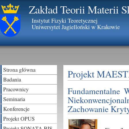
Zakład Teorii Materii 
Instytut Fizyki Teoretycznej
Uniwersytet Jagielloński w Krakowie
Strona główna
Projekt MAES
Badania
Fundamentalne W
Pracownicy
Niekonwencjon
Seminaria
Zachowanie Kryty
Konferencje
Projekt OPUS
Projekt SONATA BIS