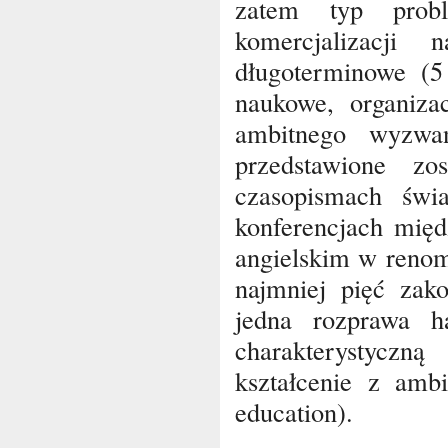
zatem typ probl
komercjalizacji
długoterminowe (5
naukowe, organizac
ambitnego wyzwa
przedstawione z
czasopismach świ
konferencjach mię
angielskim w reno
najmniej pięć zak
jedna rozprawa h
charakterystyczn
kształcenie z amb
education).