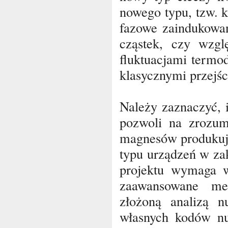
nowego typu, tzw. k
fazowe zaindukowan
cząstek, czy wzgl
fluktuacjami termo
klasycznymi przejś
Należy zaznaczyć, i
pozwoli na zrozumi
magnesów produkują
typu urządzeń w zak
projektu wymaga w
zaawansowane me
złożoną analizą n
własnych kodów num