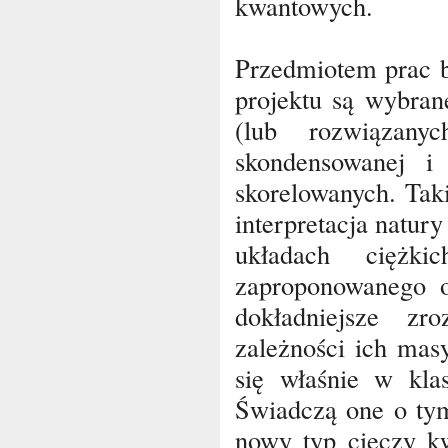
kwantowych.
Przedmiotem prac 
projektu są wybran
(lub rozwiązany
skondensowanej i 
skorelowanych. Tak
interpretacja natu
układach ciężk
zaproponowanego o
dokładniejsze zr
zależności ich mas
się właśnie w klas
Świadczą one o tym
nowy typ cieczy kw