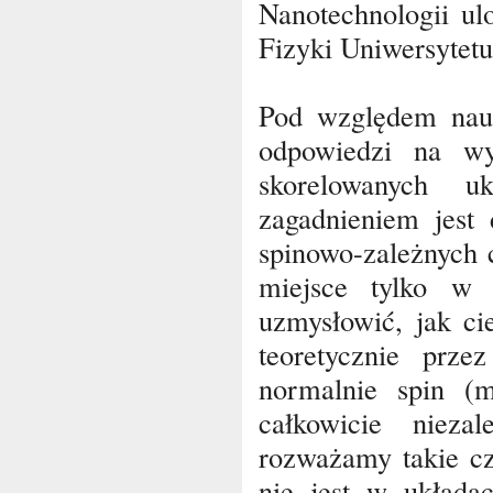
Nanotechnologii u
Fizyki Uniwersytetu
Pod względem nauk
odpowiedzi na wy
skorelowanych u
zagadnieniem jest 
spinowo-zależnych 
miejsce tylko w 
uzmysłowić, jak ci
teoretycznie prze
normalnie spin (
całkowicie nieza
rozważamy takie cz
nie jest w układa