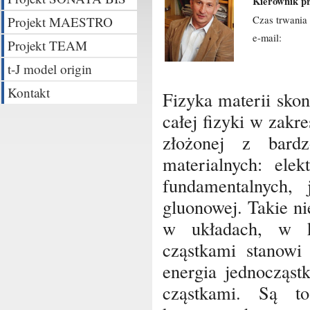
Kierownik pr
Czas trwania 
Projekt MAESTRO
e-mail:
Projekt TEAM
t-J model origin
Kontakt
Fizyka materii sko
całej fizyki w zak
złożonej z bard
materialnych: ele
fundamentalnych
gluonowej. Takie n
w układach, w k
cząstkami stanowi
energia jednocząst
cząstkami. Są to