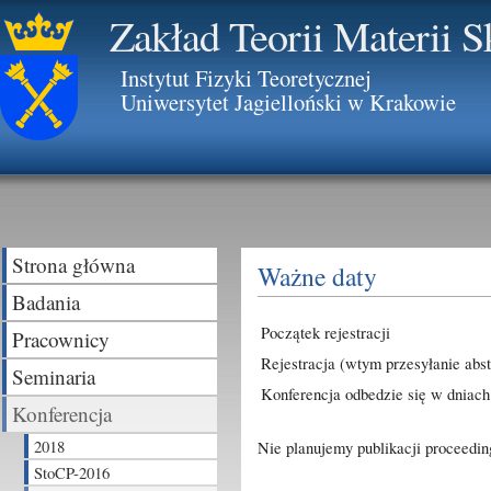
Zakład Teorii Materii 
Instytut Fizyki Teoretycznej
Uniwersytet Jagielloński w Krakowie
Strona główna
Ważne daty
Badania
Początek rejestracji
Pracownicy
Rejestracja (wtym przesyłanie abs
Seminaria
Konferencja odbedzie się w dniach
Konferencja
2018
Nie planujemy publikacji proceeding
StoCP-2016